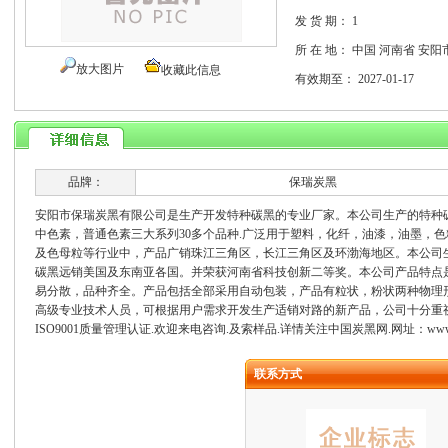
发 货 期：
1
所 在 地：
中国 河南省 安阳
放大图片
收藏此信息
有效期至：
2027-01-17
品牌：
保瑞炭黑
安阳市保瑞炭黑有限公司是生产开发特种碳黑的专业厂家。本公司生产的特种
中色素，普通色素三大系列30多个品种.广泛用于塑料，化纤，油漆，油墨，
及色母粒等行业中，产品广销珠江三角区，长江三角区及环渤海地区。本公司
碳黑远销美国及东南亚各国。并荣获河南省科技创新二等奖。本公司产品特点
易分散，品种齐全。产品包括全部采用自动包装，产品有粒状，粉状两种物理
高级专业技术人员，可根据用户需求开发生产适销对路的新产品，公司十分重视
ISO9001质量管理认证.欢迎来电咨询.及索样品.详情关注中国炭黑网.网址：
www
联系方式