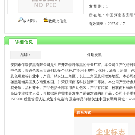
发 货 期：
1
所 在 地：
中国 河南省 安阳
放大图片
收藏此信息
有效期至：
2027-01-17
品牌：
保瑞炭黑
安阳市保瑞炭黑有限公司是生产开发特种碳黑的专业厂家。本公司生产的特种
中色素，普通色素三大系列30多个品种.广泛用于塑料，化纤，油漆，油墨，
及色母粒等行业中，产品广销珠江三角区，长江三角区及环渤海地区。本公司
碳黑远销美国及东南亚各国。并荣获河南省科技创新二等奖。本公司产品特点
易分散，品种齐全。产品包括全部采用自动包装，产品有粒状，粉状两种物理
高级专业技术人员，可根据用户需求开发生产适销对路的新产品，公司十分重视
ISO9001质量管理认证.欢迎来电咨询.及索样品.详情关注中国炭黑网.网址：
www
联系方式