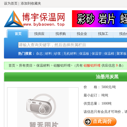
设为首页
|
添加到收藏夹
首页
找供应
找求购
找企业
找加工
找合
热门搜索：
杂志
|
材料
|
砂浆
|
无机材料
|
保温板
|
保温管
|
保温棉
|
聚苯板
首页
>
所有类目
>
保温材料
>
硅酸铝纤维
>
（共有
硅酸铝纤维
供应
信息
9
条）
油墨用炭黑
价 格：
5000元/
吨
最小起订：
吨吨
供货总量：
1000吨
该信息只有
会员才可询价，